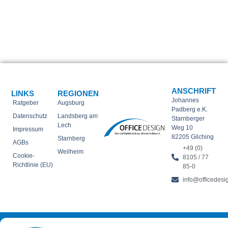
ANSCHRIFT
LINKS
REGIONEN
Johannes
Ratgeber
Augsburg
Padberg e.K.
Datenschutz
Landsberg am
Starnberger
Lech
Weg 10
Impressum
82205 Gilching
Starnberg
AGBs
+49 (0)
Weilheim
Cookie-
8105 / 77
Richtlinie (EU)
85-0
info@officedesi
OFFICE DESIGN | Büro- und Objekteinrichtungen | All Rights Reserved. ©
Copyright 2025